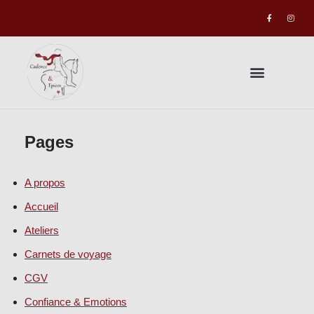
Aller
au
contenu
Pages
A propos
Accueil
Ateliers
Carnets de voyage
CGV
Confiance & Emotions