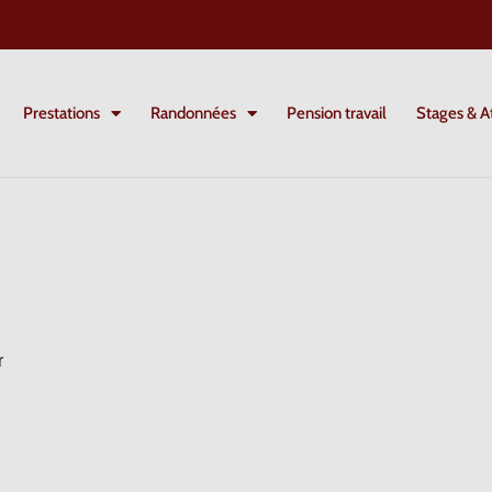
Prestations
Randonnées
Pension travail
Stages & At
r