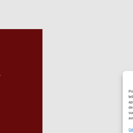
e
Po
te
ap
de
su
av
Gé